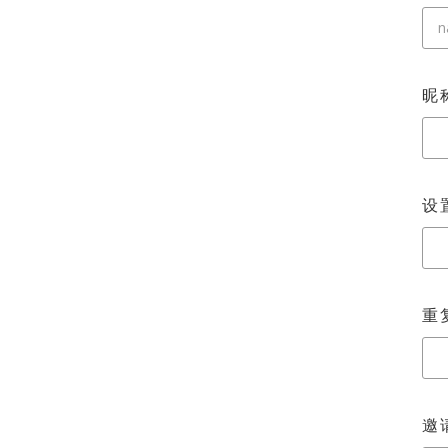
昵称
设置
重
邀